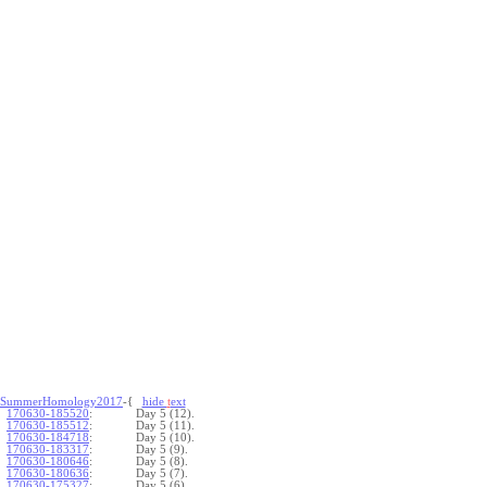
SummerHomology2017
-{
hide
t
ext
170630-185520
:
Day 5 (12).
170630-185512
:
Day 5 (11).
170630-184718
:
Day 5 (10).
170630-183317
:
Day 5 (9).
170630-180646
:
Day 5 (8).
170630-180636
:
Day 5 (7).
170630-175327
:
Day 5 (6).