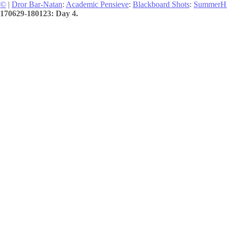
©
|
Dror Bar-Natan
:
Academic Pensieve
:
Blackboard Shots
:
SummerH
170629-180123: Day 4.