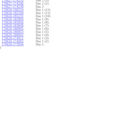
170627-174253
:
Day 2 (3).
170627-174246
:
Day 2 (2).
170627-174238
:
Day 2.
170626-190224
:
Day 1 (12).
170626-185240
:
Day 1 (11).
170626-185232
:
Day 1 (10).
170626-183904
:
Day 1 (9).
170626-183856
:
Day 1 (8).
170626-183849
:
Day 1 (7).
170626-180905
:
Day 1 (6).
170626-180853
:
Day 1 (5).
170626-180842
:
Day 1 (4).
170626-174011
:
Day 1 (3).
170626-174002
:
Day 1 (2).
170626-173956
:
Day 1.
}