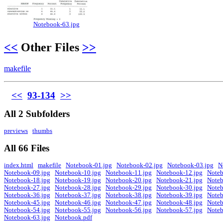
Notebook-63.jpg
<<
Other Files
>>
makefile
<<
93-134
>>
All 2 Subfolders
previews
thumbs
All 66 Files
index.html
makefile
Notebook-01.jpg
Notebook-02.jpg
Notebook-03.jpg
N
Notebook-09.jpg
Notebook-10.jpg
Notebook-11.jpg
Notebook-12.jpg
Noteb
Notebook-18.jpg
Notebook-19.jpg
Notebook-20.jpg
Notebook-21.jpg
Noteb
Notebook-27.jpg
Notebook-28.jpg
Notebook-29.jpg
Notebook-30.jpg
Noteb
Notebook-36.jpg
Notebook-37.jpg
Notebook-38.jpg
Notebook-39.jpg
Noteb
Notebook-45.jpg
Notebook-46.jpg
Notebook-47.jpg
Notebook-48.jpg
Noteb
Notebook-54.jpg
Notebook-55.jpg
Notebook-56.jpg
Notebook-57.jpg
Noteb
Notebook-63.jpg
Notebook.pdf