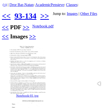
(ↄ)
|
Dror Bar-Natan
:
AcademicPensieve
:
Classes
:
<<
93-134
>>
Jump to:
Images
|
Other Files
<<
PDF
>>
Notebook.pdf
<<
Images
>>
Notebook-01.jpg